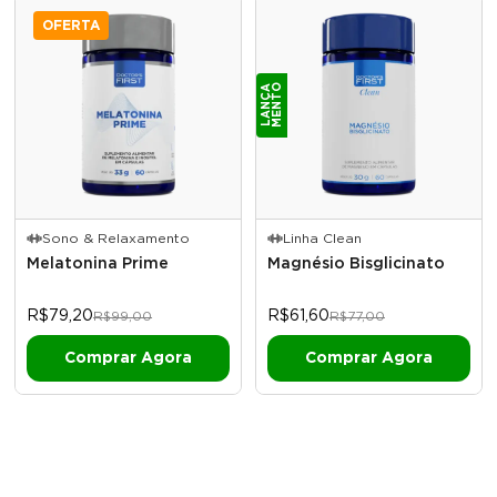
OFERTA
O
L
A
N
Ç
A
M
E
N
T
Sono & Relaxamento
Linha Clean
Melatonina Prime
Magnésio Bisglicinato
R$79,20
R$61,60
R$99,00
R$77,00