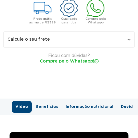
Frete grátis
Qualidade
Compre pelo
acima de R$399
garantida
Whatsapp
Calcule o seu frete
Ficou com dúvidas?
Compre pelo Whatsapp!
Não sei meu CEP
Vídeo
Benefícios
Informação nutricional
Dúvidas