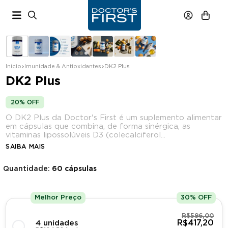
Início
Imunidade & Antioxidantes
DK2 Plus
DK2 Plus
em quantidade
20% OFF
O DK2 Plus da Doctor's First é um suplemento alimentar
em cápsulas que combina, de forma sinérgica, as
vitaminas lipossolúveis D3 (colecalciferol...
SAIBA MAIS
Até 30% OFF
Quantidade:
60 cápsulas
Melhor Preço
30% OFF
R$596,00
R$417,20
4 unidades