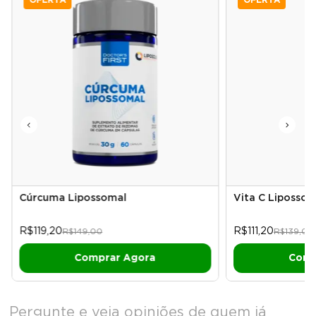
Cúrcuma Lipossomal
Vita C Lipossom
R$119,20
R$111,20
R$149,00
R$139,00
Pergunte e veja opiniões de quem já