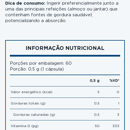
Dica de consumo:
Ingerir preferencialmente junto a
uma das principais refeições (almoço ou jantar) que
contenham fontes de gordura saudável,
potencializando a absorção.
INFORMAÇÃO NUTRICIONAL
Porções por embalagem: 60
Porção: 0,5 g (1 cápsula)
0,5 g
%VD*
Valor energético (kcal)
5
0
Gorduras totais (g)
0,5
1
Gorduras saturadas (g)
0,5
3
Vitamina D (µg)
50
333