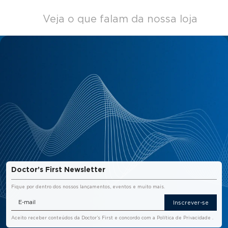
Veja o que falam da nossa loja
Doctor’s First Newsletter
Fique por dentro dos nossos lançamentos, eventos e muito mais.
Inscrever-se
Aceito receber conteúdos da Doctor’s First e concordo com a
Política de Privacidade
.