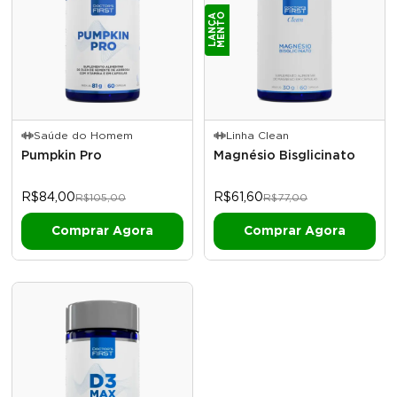
O
L
A
N
Ç
A
M
E
N
T
Saúde do Homem
Linha Clean
Pumpkin Pro
Magnésio Bisglicinato
R$84,00
R$61,60
R$105,00
R$77,00