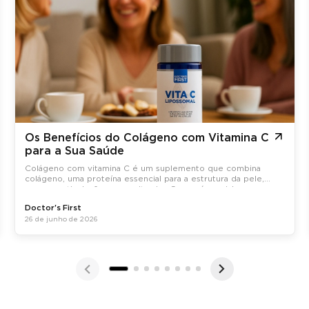
Os Benefícios do Colágeno com Vitamina C
para a Sua Saúde
Colágeno com vitamina C é um suplemento que combina
colágeno, uma proteína essencial para a estrutura da pele,
ossos e articulações, com vitamina C, que é crucial para a
síntese do colágeno no organismo.
Doctor's First
26 de junho de 2026