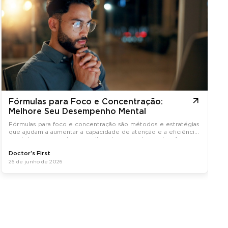
Fórmulas para Foco e Concentração:
Melhore Seu Desempenho Mental
Fórmulas para foco e concentração são métodos e estratégias
que ajudam a aumentar a capacidade de atenção e a eficiência
mental, promovendo um melhor desempenho em tarefas
diárias.
Doctor's First
26 de junho de 2026