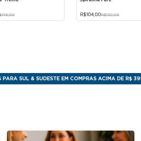
é-Treino
Spirulina Pure
R$104,00
$149,00
R$130,00
L & SUDESTE EM COMPRAS ACIMA DE R$ 399
FEITO N