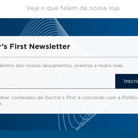
Veja o que falam da nossa loja
’s First Newsletter
dentro dos nossos lançamentos, eventos e muito mais.
Inscr
eber conteúdos da Doctor’s First e concordo com a
Polític
de
.