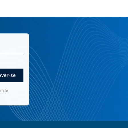
ever-se
a de