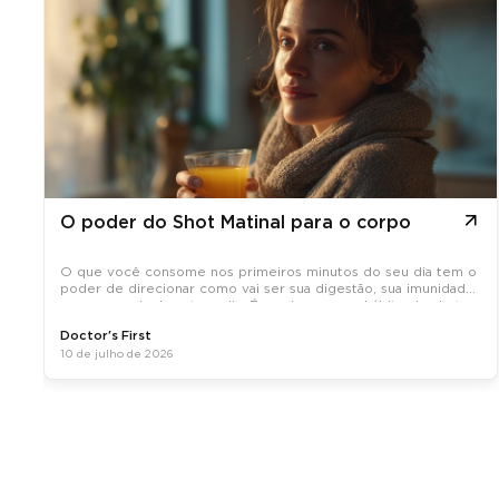
O poder do Shot Matinal para o corpo
O que você consome nos primeiros minutos do seu dia tem o
poder de direcionar como vai ser sua digestão, sua imunidade
e sua energia durante o dia. É por isso que o hábito do shot
matinal, uma dose concentrada de ativos naturais tomada em
Doctor's First
jejum, tem
10 de julho de 2026