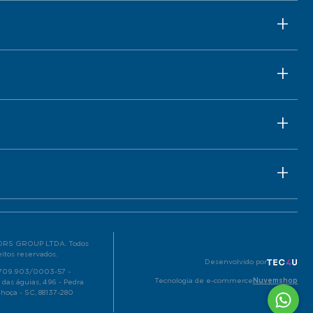
RS GROUP LTDA. Todos
eitos reservados.
Desenvolvido por
.709.903/0003-57 -
Tecnologia de e-commerce
Nuvemshop
 das águias, 496 - Pedra
lhoça - SC, 88137-280