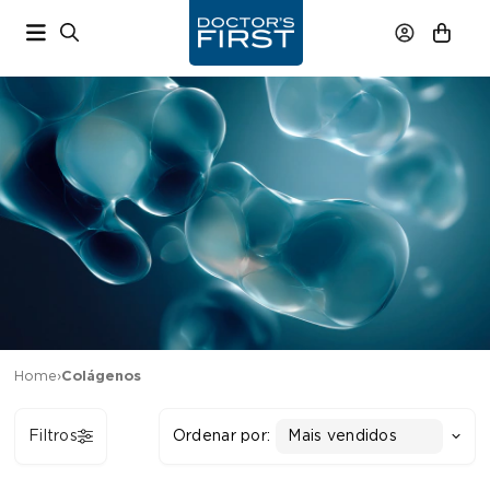
Home
›
Colágenos
Filtros
Ordenar por:
Mais vendidos