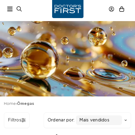
Home
›
Ômegas
Filtros
Ordenar por:
Mais vendidos