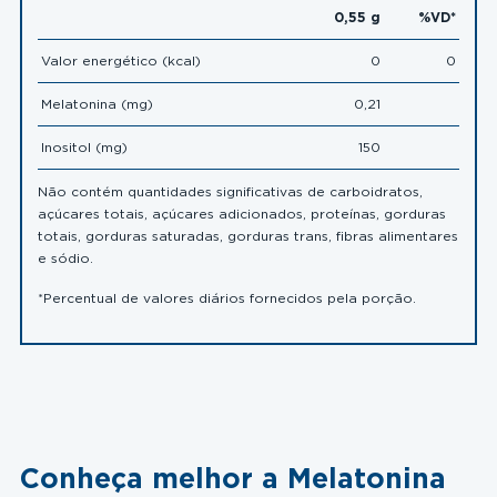
0,55 g
%VD*
Valor energético (kcal)
0
0
Melatonina (mg)
0,21
Inositol (mg)
150
Não contém quantidades significativas de carboidratos,
açúcares totais, açúcares adicionados, proteínas, gorduras
totais, gorduras saturadas, gorduras trans, fibras alimentares
e sódio.
*Percentual de valores diários fornecidos pela porção.
Conheça melhor a Melatonina