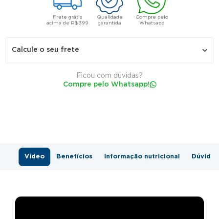
Frete grátis
Qualidade
Compre pelo
acima de R$399
garantida
Whatsapp
Calcule o seu frete
Ficou com dúvidas?
Compre pelo Whatsapp!
Não sei meu CEP
Vídeo
Benefícios
Informação nutricional
Dúvidas