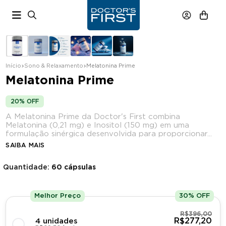
Início
Sono & Relaxamento
Melatonina Prime
Melatonina Prime
em quantidade
20% OFF
A Melatonina Prime da Doctor's First combina
Melatonina (0,21 mg) e Inositol (150 mg) em uma
formulação sinérgica desenvolvida para proporcionar...
SAIBA MAIS
Até 30% OFF
Quantidade:
60 cápsulas
Melhor Preço
30% OFF
R$396,00
R$277,20
4 unidades