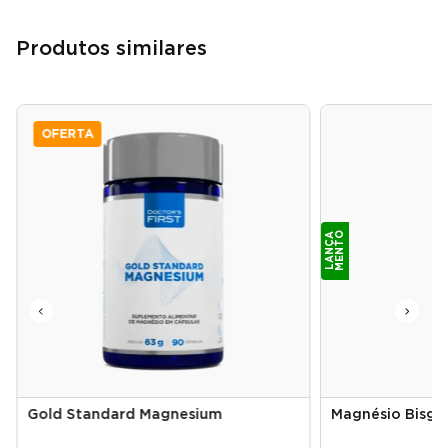
Produtos similares
OFERTA
O
L
A
N
Ç
A
M
E
N
T
Gold Standard Magnesium
Magnésio Bisgli