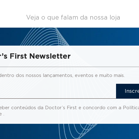
Veja o que falam da nossa loja
’s First Newsletter
dentro dos nossos lançamentos, eventos e muito mais.
Inscr
eber conteúdos da Doctor’s First e concordo com a
Polític
de
.