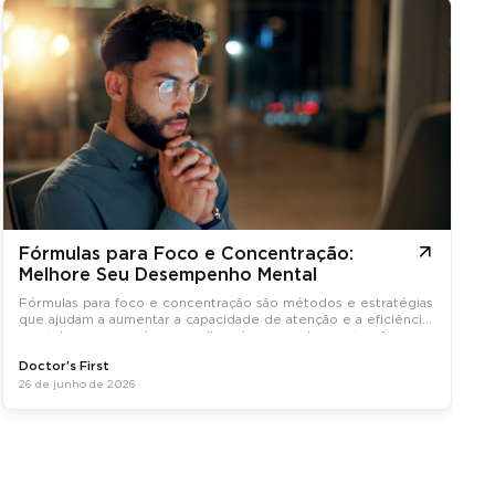
Fórmulas para Foco e Concentração:
Melhore Seu Desempenho Mental
Fórmulas para foco e concentração são métodos e estratégias
que ajudam a aumentar a capacidade de atenção e a eficiência
mental, promovendo um melhor desempenho em tarefas
diárias.
Doctor's First
26 de junho de 2026