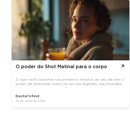
O poder do Shot Matinal para o corpo
O que você consome nos primeiros minutos do seu dia tem o
poder de direcionar como vai ser sua digestão, sua imunidade
e sua energia durante o dia. É por isso que o hábito do shot
matinal, uma dose concentrada de ativos naturais tomada em
Doctor's First
jejum, tem
10 de julho de 2026