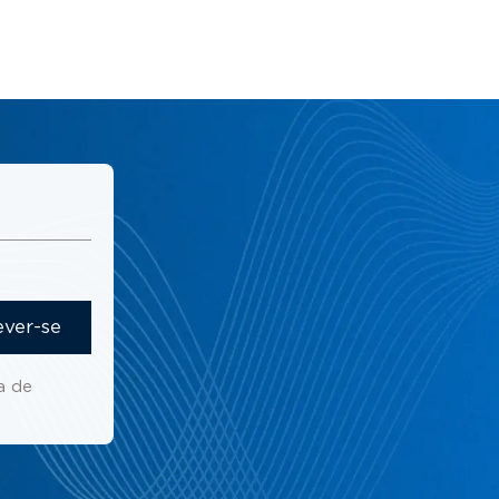
ever-se
a de