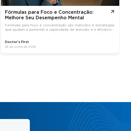
Fórmulas para Foco e Concentração:
Melhore Seu Desempenho Mental
Fórmulas para foco e concentração são métodos e estratégias
que ajudam a aumentar a capacidade de atenção e a eficiência
mental, promovendo um melhor desempenho em tarefas
diárias.
Doctor's First
26 de junho de 2026