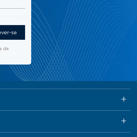
ever-se
a de