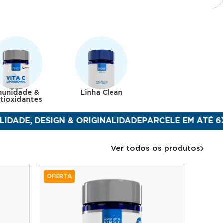
munidade &
Linha Clean
tioxidantes
DESIGN & ORIGINALIDADE
PARCELE EM ATÉ 6X SEM J
Ver todos os produtos
OFERTA