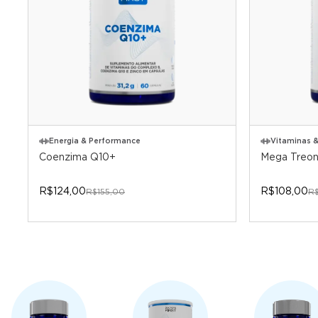
Energia & Performance
Vitaminas &
Coenzima Q10+
Mega Treon
R$124,00
R$108,00
R$155,00
R$