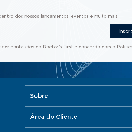
dentro dos nossos lançamentos, eventos e muito mais.
Inscr
eber conteúdos da Doctor’s First e concordo com a
Polític
de
.
Sobre
Área do Cliente