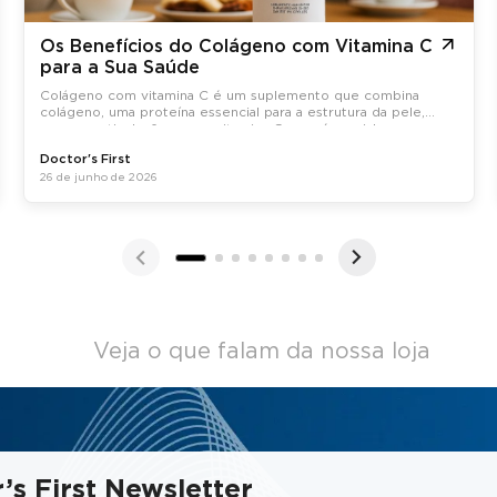
Os Benefícios do Colágeno com Vitamina C
para a Sua Saúde
Colágeno com vitamina C é um suplemento que combina
colágeno, uma proteína essencial para a estrutura da pele,
ossos e articulações, com vitamina C, que é crucial para a
síntese do colágeno no organismo.
Doctor's First
26 de junho de 2026
Veja o que falam da nossa loja
’s First Newsletter