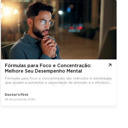
Fórmulas para Foco e Concentração:
Melhore Seu Desempenho Mental
Fórmulas para foco e concentração são métodos e estratégias
que ajudam a aumentar a capacidade de atenção e a eficiência
mental, promovendo um melhor desempenho em tarefas
diárias.
Doctor's First
26 de junho de 2026