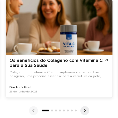
Os Benefícios do Colágeno com Vitamina C
para a Sua Saúde
Colágeno com vitamina C é um suplemento que combina
colágeno, uma proteína essencial para a estrutura da pele,
ossos e articulações, com vitamina C, que é crucial para a
síntese do colágeno no organismo.
Doctor's First
26 de junho de 2026