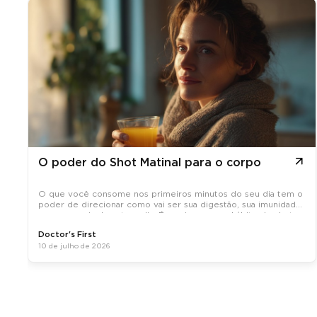
O poder do Shot Matinal para o corpo
O que você consome nos primeiros minutos do seu dia tem o
poder de direcionar como vai ser sua digestão, sua imunidade
e sua energia durante o dia. É por isso que o hábito do shot
matinal, uma dose concentrada de ativos naturais tomada em
Doctor's First
jejum, tem
10 de julho de 2026