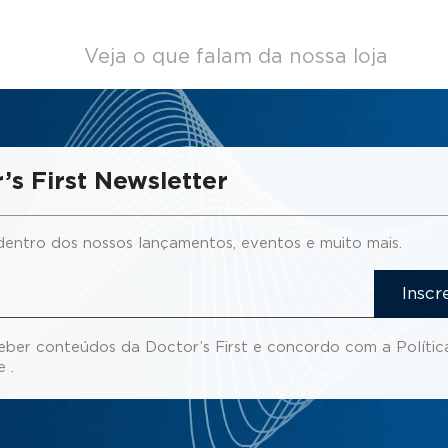
Veja o que falam da nossa loja
’s First Newsletter
dentro dos nossos lançamentos, eventos e muito mais.
Inscr
eber conteúdos da Doctor’s First e concordo com a
Polític
de
.