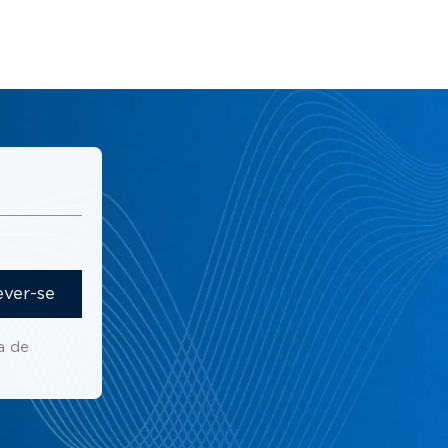
ever-se
a de