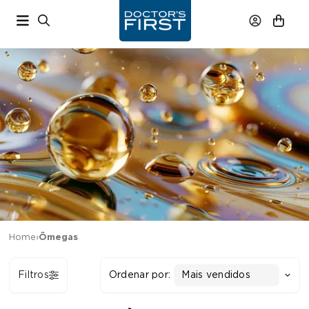
Home
›
Ômegas
Filtros
Ordenar por:
Mais vendidos