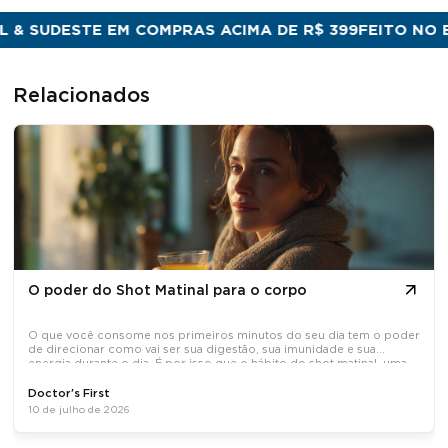
 SUDESTE EM COMPRAS ACIMA DE R$ 399
FEITO NO BRA
Relacionados
O poder do Shot Matinal para o corpo
O que você consome nos primeiros minutos do seu dia tem o poder
de direcionar como vai ser sua digestão, sua imunidade e sua
energia durante o dia. É por isso que o hábito do shot matinal, uma
dose concentrada de ativos naturais tomada em jejum, tem
Doctor's First
10 de julho de 2026