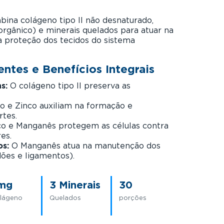
ina colágeno tipo II não desnaturado,
rgânico) e minerais quelados para atuar na
na proteção dos tecidos do sistema
entes e Benefícios Integrais
s:
O colágeno tipo II preserva as
 e Zinco auxiliam na formação e
tes.
o e Manganês protegem as células contra
res.
os:
O Manganês atua na manutenção dos
dões e ligamentos).
 mg
3 Minerais
30
lágeno
Quelados
porções