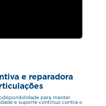
ntiva e reparadora
rticulações
iodisponibilidade para manter
lidade e suporte contínuo contra o