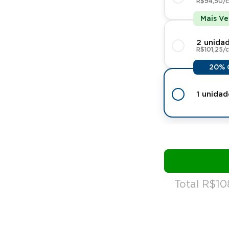
R$94,50/
Mais V
2 unida
R$101,25/
20% 
1 unidad
Total R$10