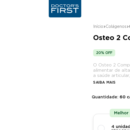
Início
Colágenos
Osteo 2 C
20% OFF
em quantidade
O Osteo 2 Compl
alimentar de alt
a saúde articular, 
SAIBA MAIS
Até 30% OFF
Quantidade:
60 c
Melhor
4 unida