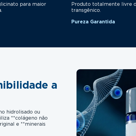
icinato para maior
Produto totalmente livre d
.
transgênico.
Pureza Garantida
ibilidade a
o hidrolisado ou
iliza **colágeno não
iginal e **minerais