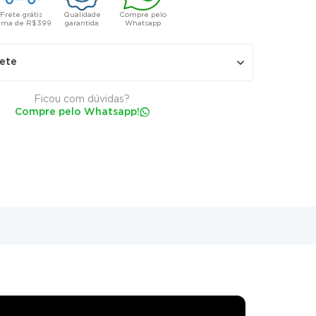
Frete grátis
Qualidade
Compre pelo
ima de R$399
garantida
Whatsapp
rete
Ficou com dúvidas?
Compre pelo Whatsapp!
Não sei meu CEP