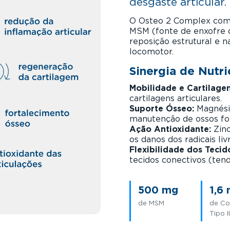
desgaste articular.
O Osteo 2 Complex comb
MSM (fonte de enxofre o
reposição estrutural e 
locomotor.
Sinergia de Nutri
Mobilidade e Cartilagen
cartilagens articulares.
Suporte Ósseo:
Magnésio
manutenção de ossos for
Ação Antioxidante:
Zinc
os danos dos radicais liv
Flexibilidade dos Tecid
tecidos conectivos (ten
500 mg
1,6
de MSM
de Co
Tipo II