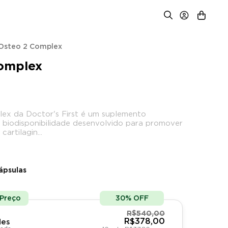
Osteo 2 Complex
omplex
ex da Doctor's First é um suplemento
a biodisponibilidade desenvolvido para promover
cartilagin...
ápsulas
 Preço
30% OFF
R$540,00
R$378,00
des