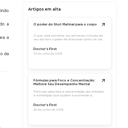
Artigos em alta
zindo
do a
O poder do Shot Matinal para o corpo
O que você consome nos primeiros minutos do
ara a
seu dia tem o poder de direcionar como vai ser
sua digestão, sua imunidade e sua energia
durante o dia. É por isso que o hábito do shot
Doctor's First
matinal, uma dose concentrada de ativos
ão da
10 de julho de 2026
naturais tomada em jejum, tem
Fórmulas para Foco e Concentração:
Melhore Seu Desempenho Mental
Fórmulas para foco e concentração são métodos
e estratégias que ajudam a aumentar a
capacidade de atenção e a eficiência mental,
promovendo um melhor desempenho em
Doctor's First
tarefas diárias.
26 de junho de 2026
.