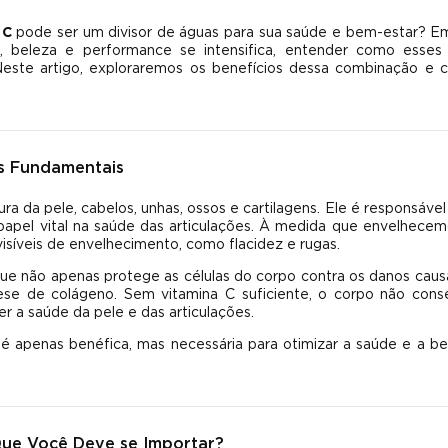
 C
pode ser um divisor de águas para sua saúde e bem-estar? 
 beleza e performance se intensifica, entender como esses 
Neste artigo, exploraremos os benefícios dessa combinação e
s Fundamentais
a da pele, cabelos, unhas, ossos e cartilagens. Ele é responsável
apel vital na saúde das articulações. À medida que envelhecem
visíveis de envelhecimento, como flacidez e rugas.
ue não apenas protege as células do corpo contra os danos cau
ntese de colágeno. Sem vitamina C suficiente, o corpo não con
 a saúde da pele e das articulações.
 apenas benéfica, mas necessária para otimizar a saúde e a be
Que Você Deve se Importar?