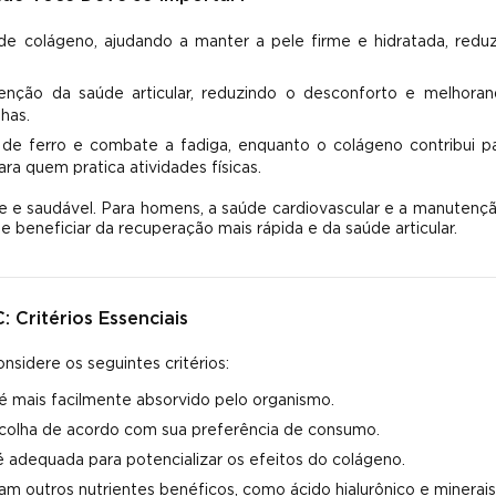
de colágeno, ajudando a manter a pele firme e hidratada, redu
ção da saúde articular, reduzindo o desconforto e melhoran
has.
de ferro e combate a fadiga, enquanto o colágeno contribui p
a quem pratica atividades físicas.
te e saudável. Para homens, a saúde cardiovascular e a manutenç
beneficiar da recuperação mais rápida e da saúde articular.
Critérios Essenciais
sidere os seguintes critérios:
 é mais facilmente absorvido pelo organismo.
scolha de acordo com sua preferência de consumo.
 adequada para potencializar os efeitos do colágeno.
am outros nutrientes benéficos, como ácido hialurônico e minerais