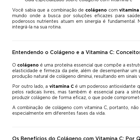
Você sabia que a combinação de
colágeno
com
vitamina
mundo onde a busca por soluções eficazes para saúde,
poderosos nutrientes atuam em sinergia é fundamental. 
integrá-la na sua rotina.
Entendendo o Colágeno e a Vitamina C: Conceito
O
colágeno
é uma proteína essencial que compõe a estrutur
elasticidade e firmeza da pele, além de desempenhar um p
produção natural de colágeno diminui, resultando em sinais 
Por outro lado, a
vitamina C
é um poderoso antioxidante q
pelos radicais livres, mas também é essencial para a sí
produzir colágeno de forma eficaz, o que pode comprometer
A combinação de colágeno com vitamina C, portanto, não é
especialmente em diferentes fases da vida.
Os Benefícios do Colágeno com Vitamina C: Por 