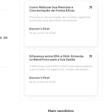
Como Melhorar Sua Memória e
Concentração de Forma Eficaz
Memória e concentração são funções cognitivas
essenciais que permitem armazenar
informações e focar em tarefas específicas,
fundamentais para a aprendizagem e o
Doctor's First
desempenho diário.
26 de junho de 2026
a de
Diferença entre EPA e DHA: Entenda
os Benefícios para a Sua Saúde
A diferença entre EPA e DHA está relacionada às
suas funções no organismo. Ambos são ácidos
graxos ômega-3, mas têm efeitos distintos na
saúde cardiovascular, cerebral e anti-inflamatória.
Doctor's First
26 de junho de 2026
Mais vendidos