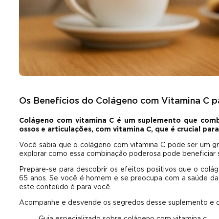
Os Benefícios do Colágeno com Vitamina C p
Colágeno com vitamina C é um suplemento que combin
ossos e articulações, com vitamina C, que é crucial pa
Você sabia que o colágeno com vitamina C pode ser um gr
explorar como essa combinação poderosa pode beneficiar sua
Prepare-se para descobrir os efeitos positivos que o colá
65 anos. Se você é homem e se preocupa com a saúde da pr
este conteúdo é para você.
Acompanhe e desvende os segredos desse suplemento e co
Guia especializado sobre colágeno com vitamina c