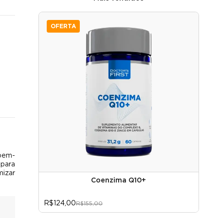
OFERTA
 bem-
 para
mizar
Coenzima Q10+
R$124,00
R
R$155,00