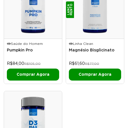
O
L
A
N
Ç
A
M
E
N
T
Saúde do Homem
Linha Clean
Pumpkin Pro
Magnésio Bisglicinato
R$84,00
R$61,60
R$105,00
R$77,00