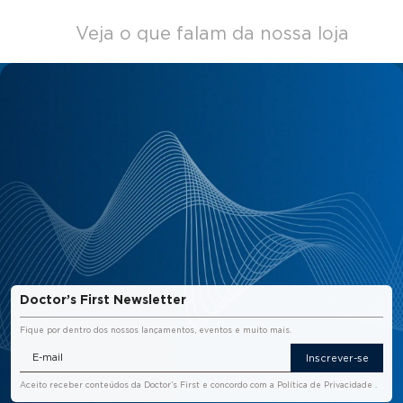
Veja o que falam da nossa loja
Doctor’s First Newsletter
Fique por dentro dos nossos lançamentos, eventos e muito mais.
Inscrever-se
Aceito receber conteúdos da Doctor’s First e concordo com a
Política de Privacidade
.