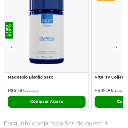
O
L
A
N
Ç
A
M
E
N
T
Magnésio Bisglicinato
Vitality Collage
R$61,60
R$119,20
R$77,00
R$149,0
Comp
Pergunte e veja opiniões de quem já