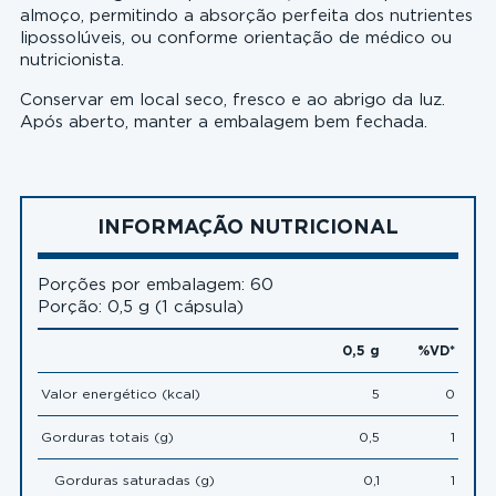
almoço, permitindo a absorção perfeita dos nutrientes
lipossolúveis, ou conforme orientação de médico ou
nutricionista.
Conservar em local seco, fresco e ao abrigo da luz.
Após aberto, manter a embalagem bem fechada.
INFORMAÇÃO NUTRICIONAL
Porções por embalagem: 60
Porção: 0,5 g (1 cápsula)
0,5 g
%VD*
Valor energético (kcal)
5
0
Gorduras totais (g)
0,5
1
Gorduras saturadas (g)
0,1
1