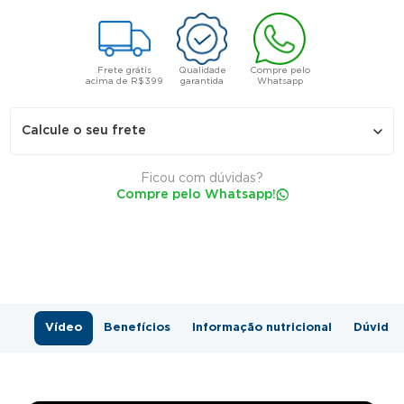
Frete grátis
Qualidade
Compre pelo
acima de R$399
garantida
Whatsapp
Calcule o seu frete
Ficou com dúvidas?
Compre pelo Whatsapp!
Não sei meu CEP
Vídeo
Benefícios
Informação nutricional
Dúvidas