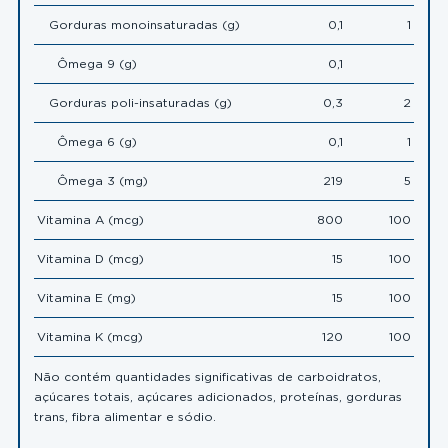
Gorduras monoinsaturadas (g)
0,1
1
Ômega 9 (g)
0,1
Gorduras poli-insaturadas (g)
0,3
2
Ômega 6 (g)
0,1
1
Ômega 3 (mg)
219
5
Vitamina A (mcg)
800
100
Vitamina D (mcg)
15
100
Vitamina E (mg)
15
100
Vitamina K (mcg)
120
100
Não contém quantidades significativas de carboidratos,
açúcares totais, açúcares adicionados, proteínas, gorduras
trans, fibra alimentar e sódio.