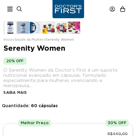
Início
Saúde da Mulher
Serenity Women
Serenity Women
em quantidade
20% OFF
O Serenity Women da Doctor's First é um suporte
nutricional avançado em cápsulas, formulado
especialmente para mulheres vivenciando a
menopausa,...
Até 30% OFF
SAIBA MAIS
Quantidade:
60 cápsulas
Melhor Preço
30% OFF
R$440,00