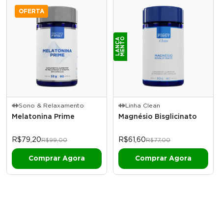
OFERTA
O
L
A
N
Ç
A
M
E
N
T
Sono & Relaxamento
Linha Clean
Melatonina Prime
Magnésio Bisglicinato
R$79,20
R$61,60
R$99,00
R$77,00