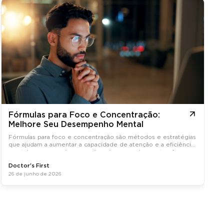
Fórmulas para Foco e Concentração:
Melhore Seu Desempenho Mental
Fórmulas para foco e concentração são métodos e estratégias
que ajudam a aumentar a capacidade de atenção e a eficiência
mental, promovendo um melhor desempenho em tarefas
diárias.
Doctor's First
26 de junho de 2026