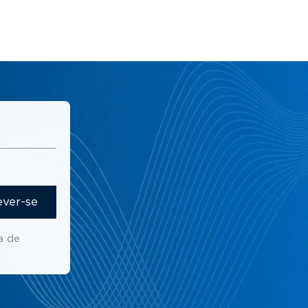
ever-se
a de