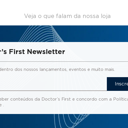
Veja o que falam da nossa loja
’s First Newsletter
dentro dos nossos lançamentos, eventos e muito mais.
Inscr
eber conteúdos da Doctor’s First e concordo com a
Polític
de
.