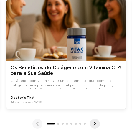
Os Benefícios do Colágeno com Vitamina C
para a Sua Saúde
Colágeno com vitamina C é um suplemento que combina
colágeno, uma proteína essencial para a estrutura da pele,
ossos e articulações, com vitamina C, que é crucial para a
síntese do colágeno no organismo.
Doctor's First
26 de junho de 2026