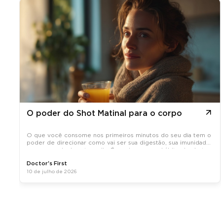
O poder do Shot Matinal para o corpo
O que você consome nos primeiros minutos do seu dia tem o
poder de direcionar como vai ser sua digestão, sua imunidade
e sua energia durante o dia. É por isso que o hábito do shot
matinal, uma dose concentrada de ativos naturais tomada em
Doctor's First
jejum, tem
10 de julho de 2026