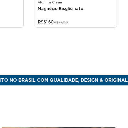
Linha Clean
Magnésio Bisglicinato
R$61,60
R$77,00
BRASIL COM QUALIDADE, DESIGN & ORIGINALIDADE
PA