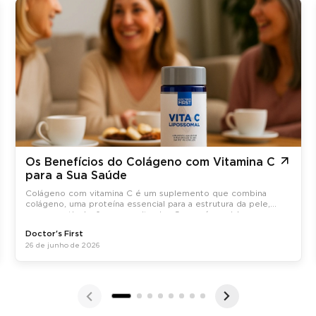
Os Benefícios do Colágeno com Vitamina C
para a Sua Saúde
Colágeno com vitamina C é um suplemento que combina
colágeno, uma proteína essencial para a estrutura da pele,
ossos e articulações, com vitamina C, que é crucial para a
síntese do colágeno no organismo.
Doctor's First
26 de junho de 2026