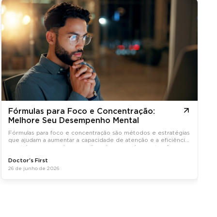
Fórmulas para Foco e Concentração:
Melhore Seu Desempenho Mental
Fórmulas para foco e concentração são métodos e estratégias
que ajudam a aumentar a capacidade de atenção e a eficiência
mental, promovendo um melhor desempenho em tarefas
diárias.
Doctor's First
26 de junho de 2026