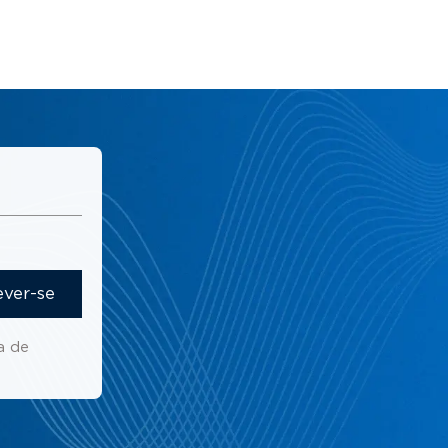
ever-se
a de