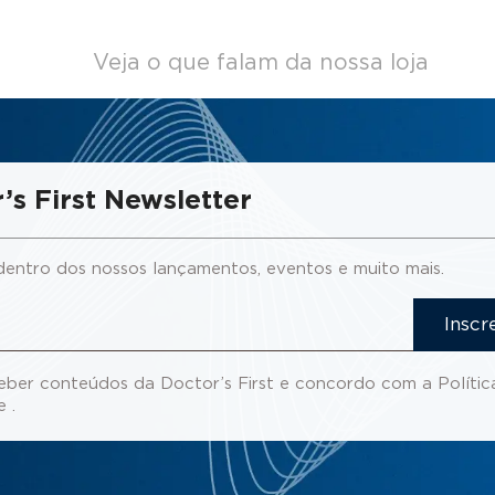
Veja o que falam da nossa loja
’s First Newsletter
dentro dos nossos lançamentos, eventos e muito mais.
Inscr
eber conteúdos da Doctor’s First e concordo com a
Polític
de
.