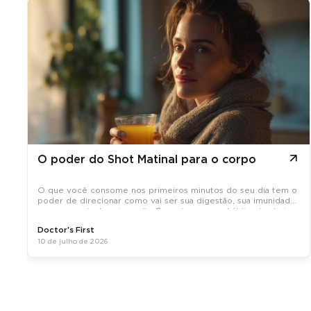
O poder do Shot Matinal para o corpo
O que você consome nos primeiros minutos do seu dia tem o
poder de direcionar como vai ser sua digestão, sua imunidade
e sua energia durante o dia. É por isso que o hábito do shot
matinal, uma dose concentrada de ativos naturais tomada em
Doctor's First
jejum, tem
10 de julho de 2026