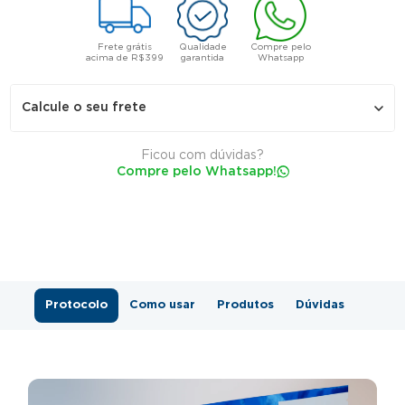
Frete grátis
Qualidade
Compre pelo
acima de R$399
garantida
Whatsapp
Calcule o seu frete
Ficou com dúvidas?
Compre pelo Whatsapp!
Não sei meu CEP
Protocolo
Como usar
Produtos
Dúvidas