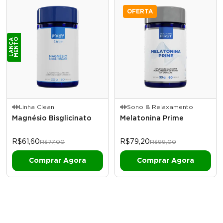
OFERTA
O
L
A
N
Ç
A
M
E
N
T
Linha Clean
Sono & Relaxamento
Magnésio Bisglicinato
Melatonina Prime
R$61,60
R$79,20
R$77,00
R$99,00